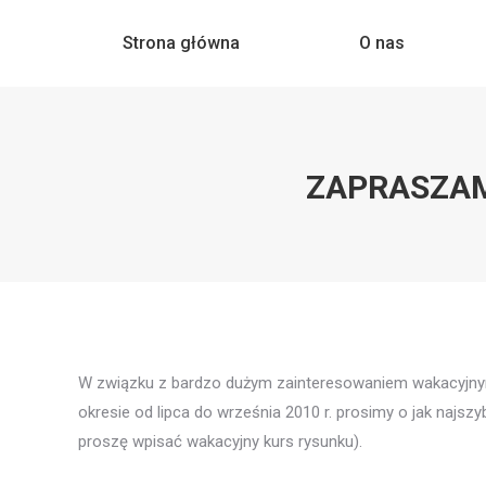
Strona główna
Strona główna
O nas
O nas
ZAPRASZAM
W związku z bardzo dużym zainteresowaniem wakacyjnym
okresie od lipca do września 2010 r. prosimy o jak najsz
proszę wpisać wakacyjny kurs rysunku).