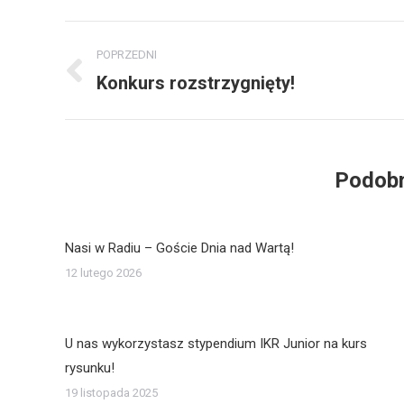
Post
POPRZEDNI
navigation
Konkurs rozstrzygnięty!
Poprzedni
post:
Podobn
Nasi w Radiu – Goście Dnia nad Wartą!
12 lutego 2026
U nas wykorzystasz stypendium IKR Junior na kurs
rysunku!
19 listopada 2025