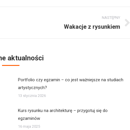
NASTĘPNY
Wakacje z rysunkiem
Następny
post:
e aktualności
Portfolio czy egzamin – co jest ważniejsze na studiach
artystycznych?
13 stycznia 2026
Kurs rysunku na architekturę – przygotuj się do
egzaminów
16 maja 2025